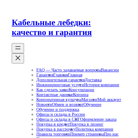
Перейти
к
содержимому
Кабельные лебедки:
качество и гарантия
FAQ — Часто задаваемые вопросы
Вакансии
Гарантия
Главная
Главная
Дополнительная гарантия
Доставка
Инжиниринговые услуги
История компании
Как сделать заказ
Консультации
Контактные данные
Корзина
Корпоративная культура
Магазин
Мой аккаунт
Новости
Обмен и возврат
Обучение
Обучение и поддержка
Офисы и склады в России
Офисы и склады в СНГ
Оформление заказа
Покупка в кредит
Покупка в лизинг
Покупка в рассрочку
Политика компании
Правила торговли
Пример страницы
Про нас