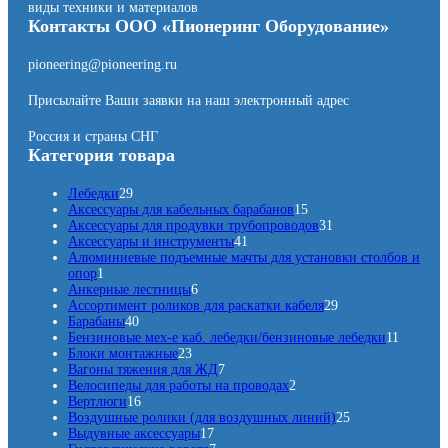
виды техники и материалов
Контакты ООО «Пионеринг Оборудование»
pioneering@pioneering.ru
Присылайте Ваши заявки на наш электронный адрес
Россия и страны СНГ
Категория товара
2
Лебедки
29
9
1
Аксессуары для кабельных барабанов
15
т
5
3
Аксессуары для продувки трубопроводов
31
о
4
т
1
Аксессуары и инструменты
41
в
1
о
т
Алюминиевые подъемные мачты для установки столбов и
1
а
т
в
о
опор
1
т
р
6
о
а
в
Анкерные лестницы
6
о
о
т
в
р
а
2
Ассортимент роликов для раскатки кабеля
29
в
в
4
о
а
о
р
9
Барабаны
40
а
0
в
р
в
т
1
Бензиновые мех-е каб. лебедки/бензиновые лебедки
11
р
т
2
а
о
1
Блоки монтажные
23
о
3
р
7
в
т
Вагоны тяжения для ЖД
7
в
т
о
т
2
а
о
Велосипеды для работы на проводах
2
а
1
о
в
о
т
р
в
Вертлюги
16
р
6
в
в
о
о
2
а
Воздушные ролики (для воздушных линий)
25
о
т
а
1
а
в
в
5
р
Выдувные аксессуары
17