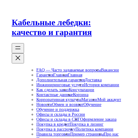
Перейти
к
содержимому
Кабельные лебедки:
качество и гарантия
FAQ — Часто задаваемые вопросы
Вакансии
Гарантия
Главная
Главная
Дополнительная гарантия
Доставка
Инжиниринговые услуги
История компании
Как сделать заказ
Консультации
Контактные данные
Корзина
Корпоративная культура
Магазин
Мой аккаунт
Новости
Обмен и возврат
Обучение
Обучение и поддержка
Офисы и склады в России
Офисы и склады в СНГ
Оформление заказа
Покупка в кредит
Покупка в лизинг
Покупка в рассрочку
Политика компании
Правила торговли
Пример страницы
Про нас