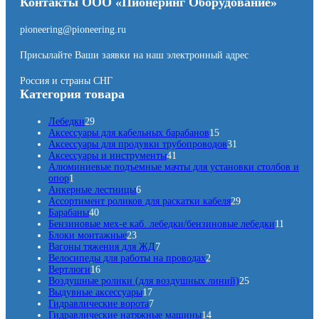
Контакты ООО «Пионеринг Оборудование»
pioneering@pioneering.ru
Присылайте Ваши заявки на наш электронный адрес
Россия и страны СНГ
Категория товара
2
Лебедки
29
9
1
Аксессуары для кабельных барабанов
15
т
5
3
Аксессуары для продувки трубопроводов
31
о
4
т
1
Аксессуары и инструменты
41
в
1
о
т
Алюминиевые подъемные мачты для установки столбов и
1
а
т
в
о
опор
1
т
р
6
о
а
в
Анкерные лестницы
6
о
о
т
в
р
а
2
Ассортимент роликов для раскатки кабеля
29
в
в
4
о
а
о
р
9
Барабаны
40
а
0
в
р
в
т
1
Бензиновые мех-е каб. лебедки/бензиновые лебедки
11
р
т
2
а
о
1
Блоки монтажные
23
о
3
р
7
в
т
Вагоны тяжения для ЖД
7
в
т
о
т
2
а
о
Велосипеды для работы на проводах
2
а
1
о
в
о
т
р
в
Вертлюги
16
р
6
в
в
о
о
2
а
Воздушные ролики (для воздушных линий)
25
о
т
а
1
а
в
в
5
р
Выдувные аксессуары
17
в
о
р
7
7
р
а
т
о
Гидравлические ворота
7
в
а
т
т
о
р
1
о
в
Гидравлические натяжные машины
14