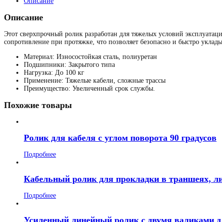
Описание
Описание
Этот сверхпрочный ролик разработан для тяжелых условий эксплуатац
сопротивление при протяжке, что позволяет безопасно и быстро уклады
Материал: Износостойкая сталь, полиуретан
Подшипники: Закрытого типа
Нагрузка: До 100 кг
Применение: Тяжелые кабели, сложные трассы
Преимущество: Увеличенный срок службы.
Похожие товары
Ролик для кабеля с углом поворота 90 градусов
Подробнее
Кабельный ролик для прокладки в траншеях, л
Подробнее
Усиленный линейный ролик с двумя валиками д