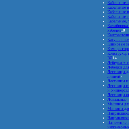
Кабельные 
Кабельные 
Кабельные п
Кабельные 
Кабельные, 
Калибровка 
1
кабелей
10
0
Кантовател
т
Катушечные
о
Клиновые з
в
Компрессор
а
Конструкц. 
1
р
ВЛ
14
4
о
Лебедки + 
т
в
Лебедки для
о
Лестницы дл
в
7
линией
7
а
т
Лестницы и
р
о
Лестницы из
о
в
и Универсал
в
а
Лестницы о
р
Локальные 
о
Машины для
в
Машины для
Направляющ
Направляющ
Натяжение и
инженерных