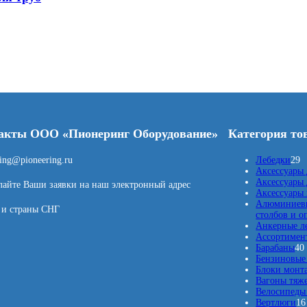
акты ООО «Пионеринг Оборудование»
Категория то
2
ring@pioneering.ru
Лебедки
29
9
Аксессуары 
т
Аксессуары 
айте Ваши заявки на наш электронный адрес
о
Аксессуары
в
Алюминиевы
 и страны СНГ
а
столбов и о
р
Анкерные л
о
Ассортимент
в
Барабаны
40
Бензиновые 
Блоки монт
Вагоны тяж
Велосипеды 
Вертлюги
16