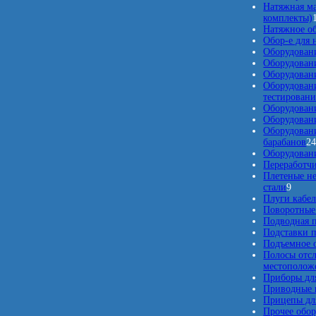
Натяжная м
комплекты)
Натяжное о
Обор-е для 
Оборудован
Оборудован
Оборудовани
Оборудован
тестировани
Оборудовани
Оборудовани
Оборудовани
барабанов
2
Оборудовани
Переработчи
Плетеные н
9
стали
9
т
Плуги кабе
о
Поворотные
в
Подводная п
а
Подставки п
р
Подъемное о
о
Полосы отс
в
местополож
Приборы для
Приводные 
Прицепы для
Прочее обо