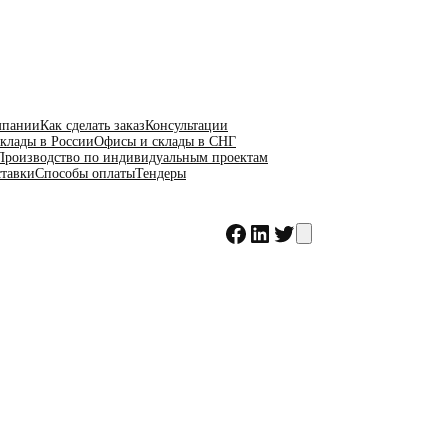
мпании
Как сделать заказ
Консультации
клады в России
Офисы и склады в СНГ
Производство по индивидуальным проектам
ставки
Способы оплаты
Тендеры
Facebook
LinkedIn
Twitter