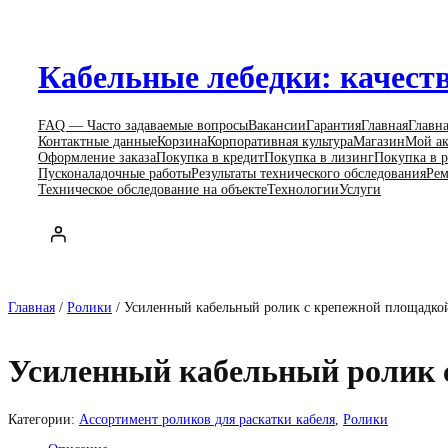
Перейти
к
содержимому
Кабельные лебедки: качеств
FAQ — Часто задаваемые вопросы
Вакансии
Гарантия
Главная
Главн
Контактные данные
Корзина
Корпоративная культура
Магазин
Мой ак
Оформление заказа
Покупка в кредит
Покупка в лизинг
Покупка в р
Пусконаладочные работы
Результаты технического обследования
Рем
Техническое обследование на объекте
Технологии
Услуги
Главная
/
Ролики
/ Усиленный кабельный ролик с крепежной площадко
Усиленный кабельный ролик 
Категории:
Ассортимент роликов для раскатки кабеля
,
Ролики