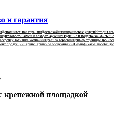
о и гарантия
ая
Дополнительная гарантия
Доставка
Инжиниринговые услуги
История ко
каунт
Новости
Обмен и возврат
Обучение
Обучение и поддержка
Офисы и с
ассрочку
Политика компании
Правила торговли
Пример страницы
Про нас
онт продукции
Сервис
Сервисное обслуживание
Сертификаты
Способы до
й
с крепежной площадкой