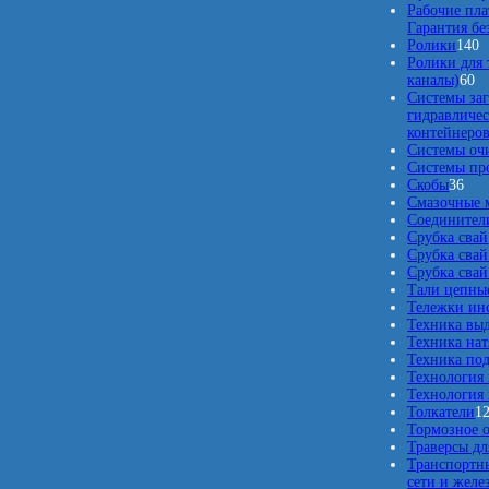
Рабочие пла
Гарантия бе
1
Ролики
140
4
Ролики для 
6
0
каналы)
60
0
т
Системы заг
т
о
гидравличес
о
в
контейнеро
в
а
Системы оч
а
р
Системы про
3
р
о
Скобы
36
6
о
в
Смазочные 
т
в
Соединители
о
Срубка свай
в
Срубка свай
а
Срубка свай
р
Тали цепны
о
Тележки ин
в
Техника вы
Техника нат
Техника по
Технология
Технология 
Толкатели
1
Тормозное 
Траверсы дл
Транспортны
сети и жел