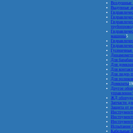
Воздушные 
Выдувные а
Гидравличес
Гидравличе
Гидравличе
трубопрово
Гидравличе
5
машины
5
т
Гидравличе
о
Гидравличе
в
Гусеничные
а
Динамомет
р
Для барабан
о
Для домкра
в
Для контакт
Для лидер-т
Для ролико
Домкраты
1
Другое обор
управление
ЖД оборудо
Запчасти дл
Защита от 
Инструмент
Инструмент
Инструменты
Испытание д
Кабельные б