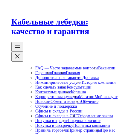
Перейти
к
содержимому
Кабельные лебедки:
качество и гарантия
FAQ — Часто задаваемые вопросы
Вакансии
Гарантия
Главная
Главная
Дополнительная гарантия
Доставка
Инжиниринговые услуги
История компании
Как сделать заказ
Консультации
Контактные данные
Корзина
Корпоративная культура
Магазин
Мой аккаунт
Новости
Обмен и возврат
Обучение
Обучение и поддержка
Офисы и склады в России
Офисы и склады в СНГ
Оформление заказа
Покупка в кредит
Покупка в лизинг
Покупка в рассрочку
Политика компании
Правила торговли
Пример страницы
Про нас