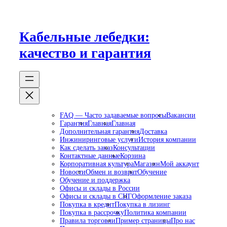
Перейти
к
содержимому
Кабельные лебедки:
качество и гарантия
FAQ — Часто задаваемые вопросы
Вакансии
Гарантия
Главная
Главная
Дополнительная гарантия
Доставка
Инжиниринговые услуги
История компании
Как сделать заказ
Консультации
Контактные данные
Корзина
Корпоративная культура
Магазин
Мой аккаунт
Новости
Обмен и возврат
Обучение
Обучение и поддержка
Офисы и склады в России
Офисы и склады в СНГ
Оформление заказа
Покупка в кредит
Покупка в лизинг
Покупка в рассрочку
Политика компании
Правила торговли
Пример страницы
Про нас