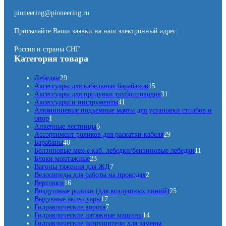
pioneering@pioneering.ru
Присылайте Ваши заявки на наш электронный адрес
Россия и страны СНГ
Категория товара
2
Лебедки
29
9
1
Аксессуары для кабельных барабанов
15
т
5
3
Аксессуары для продувки трубопроводов
31
о
4
т
1
Аксессуары и инструменты
41
в
1
о
т
Алюминиевые подъемные мачты для установки столбов и
1
а
т
в
о
опор
1
т
р
6
о
а
в
Анкерные лестницы
6
о
о
т
в
р
а
2
Ассортимент роликов для раскатки кабеля
29
в
в
4
о
а
о
р
9
Барабаны
40
а
0
в
р
в
т
1
Бензиновые мех-е каб. лебедки/бензиновые лебедки
11
р
т
2
а
о
1
Блоки монтажные
23
о
3
р
7
в
т
Вагоны тяжения для ЖД
7
в
т
о
т
2
а
о
Велосипеды для работы на проводах
2
а
1
о
в
о
т
р
в
Вертлюги
16
р
6
в
в
о
о
2
а
Воздушные ролики (для воздушных линий)
25
о
т
а
1
а
в
в
5
р
Выдувные аксессуары
17
в
о
р
7
7
р
а
т
о
Гидравлические ворота
7
в
а
т
т
о
р
1
о
в
Гидравлические натяжные машины
14
а
о
о
в
а
4
в
Гидравлические разрушители для замены