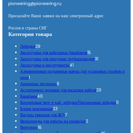
pioneering@pioneering.ru
Присылайте Ваши заявки на наш электронный адрес
Россия и страны СНГ
Категория товара
2
Лебедки
29
9
1
Аксессуары для кабельных барабанов
15
т
5
3
Аксессуары для продувки трубопроводов
31
о
4
т
1
Аксессуары и инструменты
41
в
1
о
т
Алюминиевые подъемные мачты для установки столбов и
1
а
т
в
о
опор
1
т
р
6
о
а
в
Анкерные лестницы
6
о
о
т
в
р
а
2
Ассортимент роликов для раскатки кабеля
29
в
в
4
о
а
о
р
9
Барабаны
40
а
0
в
р
в
т
1
Бензиновые мех-е каб. лебедки/бензиновые лебедки
11
р
т
2
а
о
1
Блоки монтажные
23
о
3
р
7
в
т
Вагоны тяжения для ЖД
7
в
т
о
т
2
а
о
Велосипеды для работы на проводах
2
1
а
о
в
о
т
р
в
Вертлюги
16