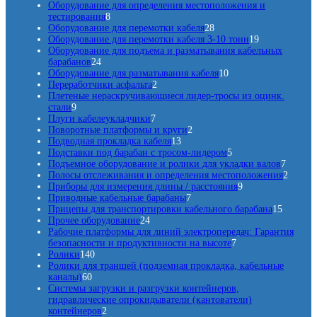
р
а
т
т
а
о
Оборудование для определения местоположения и
о
8
р
о
о
р
в
тестирования
8
в
т
о
в
в
2
о
а
Оборудование для перемотки кабеля
28
о
в
а
а
8
в
р
1
Оборудование для перемотки кабеля 3-10 тонн
19
в
р
р
т
о
9
Оборудование для подъема и разматывания кабельных
2
а
а
о
о
в
т
барабанов
24
4
р
в
в
1
о
Оборудование для разматывания кабеля
10
т
о
2
а
0
в
Переработчики асфальта
2
о
в
т
р
т
а
Плетеные нераскручивающиеся лидер-тросы из оцинк.
9
в
о
о
о
р
стали
9
т
а
7
в
в
в
о
Плуги кабелеукладчики
7
о
р
т
а
2
а
в
Поворотные платформы и круги
2
в
а
о
р
1
т
р
Подводная прокладка кабеля
13
а
в
а
3
о
о
5
Подставки под барабан с тросом-лидером
5
р
а
т
в
в
т
7
Подъемное оборудование и ролики для укладки валов
7
о
р
о
а
о
т
2
Полосы отслеживания и определения местоположения
2
в
о
в
р
в
9
о
т
Приборы для измерения длины / расстояния
9
в
а
7
а
а
т
в
о
Приводные кабельные барабаны
7
р
т
р
о
1
а
в
Прицепы для транспортировки кабельного барабана
15
2
о
о
о
в
5
р
а
Прочее оборудование
24
4
в
в
в
а
т
о
р
Рабочие платформы для линий электропередач: Гарантия
т
а
7
р
о
в
а
безопасности и продуктивности на высоте
7
1
о
р
т
о
в
Ролики
140
4
в
о
о
в
а
Ролики для траншей (подземная прокладка, кабельные
6
0
а
в
в
р
каналы)
60
0
т
р
а
о
Системы загрузки и разгрузки контейнеров,
т
о
а
р
в
гидравлические опрокидыватели (кантователи)
о
в
2
о
контейнеров
2