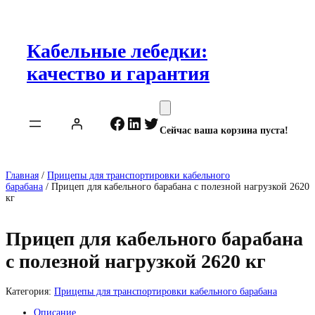
Перейти
к
содержимому
Кабельные лебедки:
качество и гарантия
Facebook
LinkedIn
Twitter
Сейчас ваша корзина пуста!
Главная
/
Прицепы для транспортировки кабельного
барабана
/ Прицеп для кабельного барабана с полезной нагрузкой 2620
кг
Прицеп для кабельного барабана
с полезной нагрузкой 2620 кг
Категория:
Прицепы для транспортировки кабельного барабана
Описание