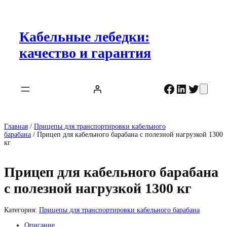
Перейти
к
содержимому
Кабельные лебедки:
качество и гарантия
Facebook
LinkedIn
Twitter
Главная
/
Прицепы для транспортировки кабельного
барабана
/ Прицеп для кабельного барабана с полезной нагрузкой 1300
кг
Прицеп для кабельного барабана
с полезной нагрузкой 1300 кг
Категория:
Прицепы для транспортировки кабельного барабана
Описание