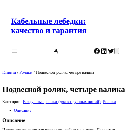
Перейти
к
содержимому
Кабельные лебедки:
качество и гарантия
Facebook
LinkedIn
Twitter
Главная
/
Ролики
/ Подвесной ролик, четыре валика
Подвесной ролик, четыре валика
Категории:
Воздушные ролики (для воздушных линий)
,
Ролики
Описание
Описание
Идеальное решение для прокладки кабеля на высоте. Подвесная