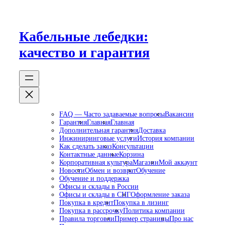
Перейти
к
содержимому
Кабельные лебедки:
качество и гарантия
FAQ — Часто задаваемые вопросы
Вакансии
Гарантия
Главная
Главная
Дополнительная гарантия
Доставка
Инжиниринговые услуги
История компании
Как сделать заказ
Консультации
Контактные данные
Корзина
Корпоративная культура
Магазин
Мой аккаунт
Новости
Обмен и возврат
Обучение
Обучение и поддержка
Офисы и склады в России
Офисы и склады в СНГ
Оформление заказа
Покупка в кредит
Покупка в лизинг
Покупка в рассрочку
Политика компании
Правила торговли
Пример страницы
Про нас