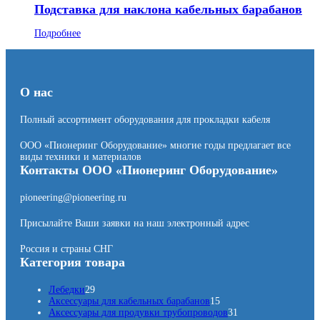
Подставка для наклона кабельных барабанов
Подробнее
О нас
Полный ассортимент оборудования для прокладки кабеля
ООО «Пионеринг Оборудование» многие годы предлагает все
виды техники и материалов
Контакты ООО «Пионеринг Оборудование»
pioneering@pioneering.ru
Присылайте Ваши заявки на наш электронный адрес
Россия и страны СНГ
Категория товара
2
Лебедки
29
9
1
Аксессуары для кабельных барабанов
15
т
5
3
Аксессуары для продувки трубопроводов
31