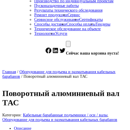
Производство по индивидуальным проектам
Пусконаладочные работы
Результаты технического обследования
Ремонт продукции
Сервис
Сервисное обслуживание
Сертификаты
Способы доставки
Способы оплаты
Тендеры
Техническое обследование на объекте
Технологии
Услуги
Facebook
LinkedIn
Twitter
Сейчас ваша корзина пуста!
Главная
/
Оборудование для подъема и разматывания кабельных
барабанов
/ Поворотный алюминиевый вал ТАС
Поворотный алюминиевый вал
ТАС
Категории:
Кабельные барабанные подъемники / оси / валы
,
Оборудование для подъема и разматывания кабельных барабанов
Описание