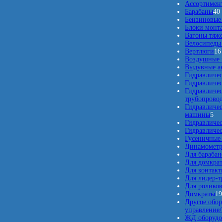
о
Ассортимент
в
Барабаны
40
Бензиновые 
Блоки монт
Вагоны тяж
Велосипеды 
Вертлюги
16
Воздушные 
Выдувные а
Гидравличес
Гидравличе
Гидравличе
трубопрово
Гидравличе
5
машины
5
т
Гидравличе
о
Гидравличе
в
Гусеничные
а
Динамомет
р
Для барабан
о
Для домкра
в
Для контакт
Для лидер-т
Для ролико
Домкраты
1
Другое обор
управление
ЖД оборудо