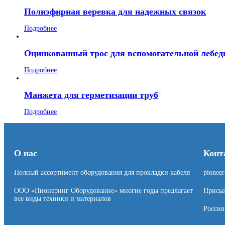
Полиэфирная веревка для надежных связок
Подробнее
Оцинкованный трос для вспомогательной лебед
Подробнее
Манжета для герметизации труб
Подробнее
О нас
Конт
Полный ассортимент оборудования для прокладки кабеля
pionee
ООО «Пионеринг Оборудование» многие годы предлагает
Присыл
все виды техники и материалов
Россия