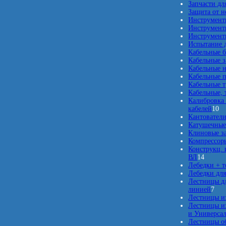
Запчасти дл
Защита от 
Инструмент
Инструмент
Инструменты
Испытание д
Кабельные б
Кабельные 
Кабельные 
Кабельные п
Кабельные 
Кабельные, 
Калибровка 
1
кабелей
10
0
Кантовател
т
Катушечные
о
Клиновые з
в
Компрессор
а
Конструкц. 
1
р
ВЛ
14
4
о
Лебедки + 
т
в
Лебедки для
о
Лестницы дл
в
7
линией
7
а
т
Лестницы и
р
о
Лестницы из
о
в
и Универсал
в
а
Лестницы о