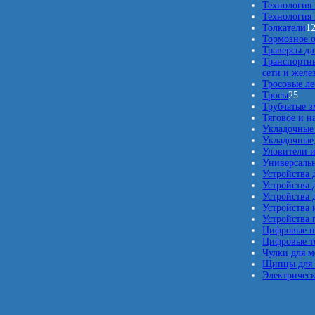
Технология
Технология 
Толкатели
1
Тормозное 
Траверсы дл
Транспортны
сети и жел
Тросовые л
2
Тросы
25
5
Трубчатые з
т
Тяговое и н
о
Укладочные
в
Укладочные,
а
Уловители и
р
Универсаль
о
Устройства 
в
Устройства 
Устройства 
Устройства 
Устройства 
Цифровые 
Цифровые т
Чулки для м
Щипцы для 
Электрическ