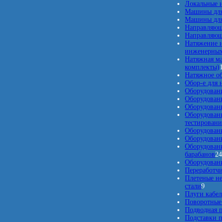
р
Локальные 
о
Машины для
в
Машины для
Направляющ
Направляющ
Натяжение и
инженерных
Натяжная м
комплекты)
Натяжное о
Обор-е для 
Оборудован
Оборудован
Оборудовани
Оборудован
тестировани
Оборудовани
Оборудовани
Оборудовани
барабанов
2
Оборудовани
Переработчи
Плетеные н
9
стали
9
т
Плуги кабе
о
Поворотные
в
Подводная п
а
Подставки п