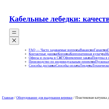
Перейти
к
содержимому
Кабельные лебедки: качеств
FAQ — Часто задаваемые вопросы
Вакансии
Гарантия
Г
Контактные данные
Корзина
Корпоративная культура
Ма
Офисы и склады в СНГ
Оформление заказа
Покупка в 
Производство по индивидуальным проектам
Пусконал
Способы доставки
Способы оплаты
Тендеры
Техническо
Главная
/
Оборудование для выдувания веревки
/ Пластиковая катушка 