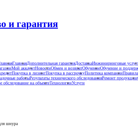
о и гарантия
лавная
Главная
Дополнительная гарантия
Доставка
Инжиниринговые услуг
газин
Мой аккаунт
Новости
Обмен и возврат
Обучение
Обучение и поддер
кредит
Покупка в лизинг
Покупка в рассрочку
Политика компании
Правила
адочные работы
Результаты технического обследования
Ремонт продукции
е обследование на объекте
Технологии
Услуги
для шнура