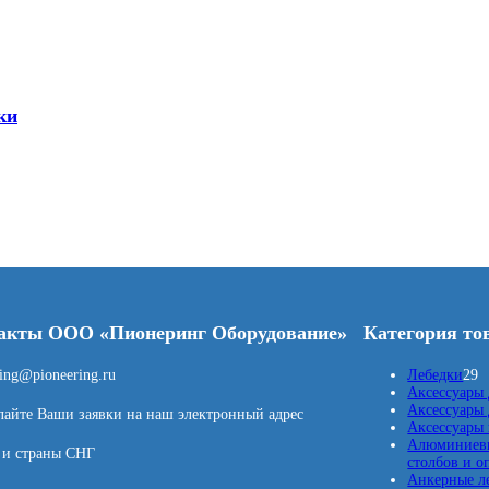
ки
акты ООО «Пионеринг Оборудование»
Категория то
2
ring@pioneering.ru
Лебедки
29
9
Аксессуары 
т
Аксессуары 
айте Ваши заявки на наш электронный адрес
о
Аксессуары
в
Алюминиевы
 и страны СНГ
а
столбов и о
р
Анкерные л