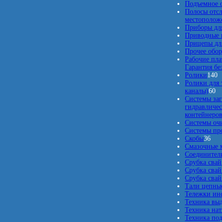
р
Подъемное о
о
Полосы отс
в
местополож
Приборы для
Приводные 
Прицепы для
Прочее обо
Рабочие пла
Гарантия бе
1
Ролики
140
4
Ролики для 
6
0
каналы)
60
0
т
Системы заг
т
о
гидравличес
о
в
контейнеро
в
а
Системы оч
а
р
Системы про
3
р
о
Скобы
36
6
о
в
Смазочные 
т
в
Соединители
о
Срубка свай
в
Срубка свай
а
Срубка свай
р
Тали цепны
о
Тележки ин
в
Техника вы
Техника нат
Техника по