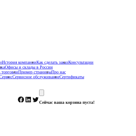
и
История компании
Как сделать заказ
Консультации
жка
Офисы и склады в России
 торговли
Пример страницы
Про нас
Сервис
Сервисное обслуживание
Сертификаты
Facebook
LinkedIn
Twitter
Сейчас ваша корзина пуста!