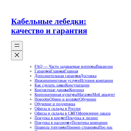
Перейти
к
содержимому
Кабельные лебедки:
качество и гарантия
FAQ — Часто задаваемые вопросы
Вакансии
Гарантия
Главная
Главная
Дополнительная гарантия
Доставка
Инжиниринговые услуги
История компании
Как сделать заказ
Консультации
Контактные данные
Корзина
Корпоративная культура
Магазин
Мой аккаунт
Новости
Обмен и возврат
Обучение
Обучение и поддержка
Офисы и склады в России
Офисы и склады в СНГ
Оформление заказа
Покупка в кредит
Покупка в лизинг
Покупка в рассрочку
Политика компании
Правила торговли
Пример страницы
Про нас