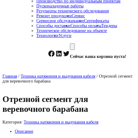
Производство по индивидуальным проектам
Пусконаладочные работы
Результаты технического обследования
Ремонт продукции
Сервис
Сервисное обслуживание
Сертификаты
Способы доставки
Способы оплаты
Тендеры
Техническое обследование на объекте
Технологии
Услуги
Facebook
LinkedIn
Twitter
Сейчас ваша корзина пуста!
Главная
/
Техника натяжения и выдувания кабеля
/ Отрезной сегмент
для веревочного барабана
Отрезной сегмент для
веревочного барабана
Категория:
Техника натяжения и выдувания кабеля
Описание