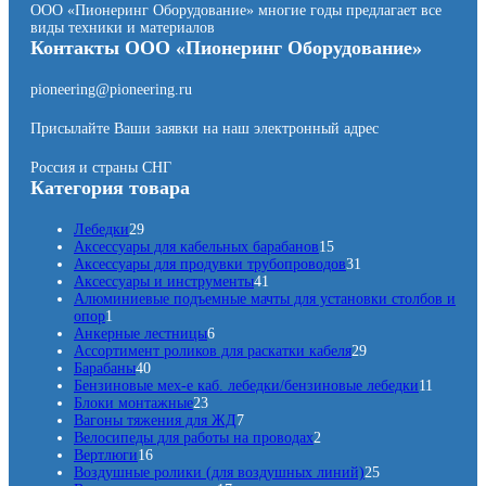
ООО «Пионеринг Оборудование» многие годы предлагает все
виды техники и материалов
Контакты ООО «Пионеринг Оборудование»
pioneering@pioneering.ru
Присылайте Ваши заявки на наш электронный адрес
Россия и страны СНГ
Категория товара
2
Лебедки
29
9
1
Аксессуары для кабельных барабанов
15
т
5
3
Аксессуары для продувки трубопроводов
31
о
4
т
1
Аксессуары и инструменты
41
в
1
о
т
Алюминиевые подъемные мачты для установки столбов и
1
а
т
в
о
опор
1
т
р
6
о
а
в
Анкерные лестницы
6
о
о
т
в
р
а
2
Ассортимент роликов для раскатки кабеля
29
в
в
4
о
а
о
р
9
Барабаны
40
а
0
в
р
в
т
1
Бензиновые мех-е каб. лебедки/бензиновые лебедки
11
р
т
2
а
о
1
Блоки монтажные
23
о
3
р
7
в
т
Вагоны тяжения для ЖД
7
в
т
о
т
2
а
о
Велосипеды для работы на проводах
2
а
1
о
в
о
т
р
в
Вертлюги
16
р
6
в
в
о
о
2
а
Воздушные ролики (для воздушных линий)
25