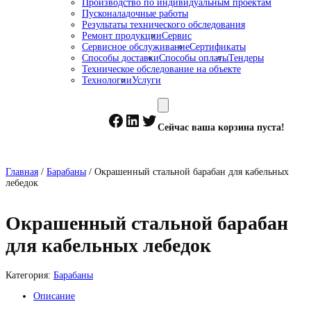
Производство по индивидуальным проектам
Пусконаладочные работы
Результаты технического обследования
Ремонт продукции
Сервис
Сервисное обслуживание
Сертификаты
Способы доставки
Способы оплаты
Тендеры
Техническое обследование на объекте
Технологии
Услуги
Facebook
LinkedIn
Twitter
Сейчас ваша корзина пуста!
Главная
/
Барабаны
/ Окрашенный стальной барабан для кабельных
лебедок
Окрашенный стальной барабан
для кабельных лебедок
Категория:
Барабаны
Описание