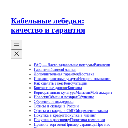
Перейти
к
содержимому
Кабельные лебедки:
качество и гарантия
FAQ — Часто задаваемые вопросы
Вакансии
Гарантия
Главная
Главная
Дополнительная гарантия
Доставка
Инжиниринговые услуги
История компании
Как сделать заказ
Консультации
Контактные данные
Корзина
Корпоративная культура
Магазин
Мой аккаунт
Новости
Обмен и возврат
Обучение
Обучение и поддержка
Офисы и склады в России
Офисы и склады в СНГ
Оформление заказа
Покупка в кредит
Покупка в лизинг
Покупка в рассрочку
Политика компании
Правила торговли
Пример страницы
Про нас