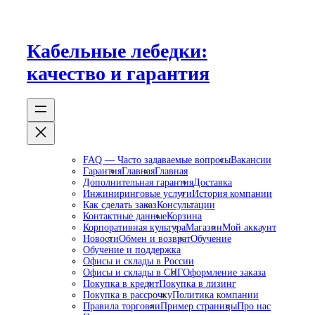
Перейти
к
содержимому
Кабельные лебедки:
качество и гарантия
FAQ — Часто задаваемые вопросы
Вакансии
Гарантия
Главная
Главная
Дополнительная гарантия
Доставка
Инжиниринговые услуги
История компании
Как сделать заказ
Консультации
Контактные данные
Корзина
Корпоративная культура
Магазин
Мой аккаунт
Новости
Обмен и возврат
Обучение
Обучение и поддержка
Офисы и склады в России
Офисы и склады в СНГ
Оформление заказа
Покупка в кредит
Покупка в лизинг
Покупка в рассрочку
Политика компании
Правила торговли
Пример страницы
Про нас