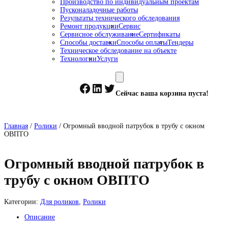
Производство по индивидуальным проектам
Пусконаладочные работы
Результаты технического обследования
Ремонт продукции
Сервис
Сервисное обслуживание
Сертификаты
Способы доставки
Способы оплаты
Тендеры
Техническое обследование на объекте
Технологии
Услуги
Facebook
LinkedIn
Twitter
Сейчас ваша корзина пуста!
Главная
/
Ролики
/ Огромный вводной патрубок в трубу с окном
ОВПТО
Огромный вводной патрубок в
трубу с окном ОВПТО
Категории:
Для роликов
,
Ролики
Описание