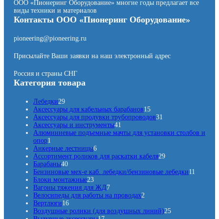
ООО «Пионеринг Оборудование» многие годы предлагает все
виды техники и материалов
Контакты ООО «Пионеринг Оборудование»
pioneering@pioneering.ru
Присылайте Ваши заявки на наш электронный адрес
Россия и страны СНГ
Категория товара
2
Лебедки
29
9
1
Аксессуары для кабельных барабанов
15
т
5
3
Аксессуары для продувки трубопроводов
31
о
4
т
1
Аксессуары и инструменты
41
в
1
о
т
Алюминиевые подъемные мачты для установки столбов и
1
а
т
в
о
опор
1
т
р
6
о
а
в
Анкерные лестницы
6
о
о
т
в
р
а
2
Ассортимент роликов для раскатки кабеля
29
в
в
4
о
а
о
р
9
Барабаны
40
а
0
в
р
в
т
1
Бензиновые мех-е каб. лебедки/бензиновые лебедки
11
р
т
2
а
о
1
Блоки монтажные
23
о
3
р
7
в
т
Вагоны тяжения для ЖД
7
в
т
о
т
2
а
о
Велосипеды для работы на проводах
2
а
1
о
в
о
т
р
в
Вертлюги
16
р
6
в
в
о
о
2
а
Воздушные ролики (для воздушных линий)
25
о
т
а
1
а
в
в
5
р
Выдувные аксессуары
17