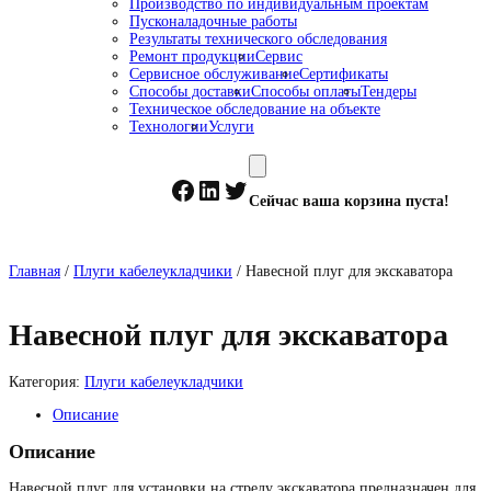
Производство по индивидуальным проектам
Пусконаладочные работы
Результаты технического обследования
Ремонт продукции
Сервис
Сервисное обслуживание
Сертификаты
Способы доставки
Способы оплаты
Тендеры
Техническое обследование на объекте
Технологии
Услуги
Facebook
LinkedIn
Twitter
Сейчас ваша корзина пуста!
Главная
/
Плуги кабелеукладчики
/ Навесной плуг для экскаватора
Навесной плуг для экскаватора
Категория:
Плуги кабелеукладчики
Описание
Описание
Навесной плуг для установки на стрелу экскаватора предназначен для