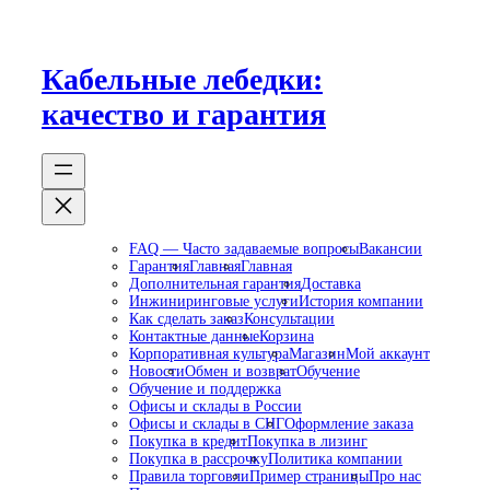
Перейти
к
содержимому
Кабельные лебедки:
качество и гарантия
FAQ — Часто задаваемые вопросы
Вакансии
Гарантия
Главная
Главная
Дополнительная гарантия
Доставка
Инжиниринговые услуги
История компании
Как сделать заказ
Консультации
Контактные данные
Корзина
Корпоративная культура
Магазин
Мой аккаунт
Новости
Обмен и возврат
Обучение
Обучение и поддержка
Офисы и склады в России
Офисы и склады в СНГ
Оформление заказа
Покупка в кредит
Покупка в лизинг
Покупка в рассрочку
Политика компании
Правила торговли
Пример страницы
Про нас