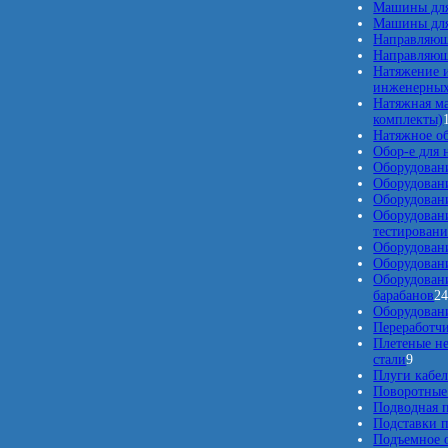
о
Машины для
в
Машины для
Направляющ
Направляющ
Натяжение и
инженерных
Натяжная м
комплекты)
Натяжное о
Обор-е для 
Оборудован
Оборудован
Оборудовани
Оборудован
тестировани
Оборудовани
Оборудовани
Оборудовани
барабанов
2
Оборудовани
Переработчи
Плетеные н
9
стали
9
т
Плуги кабе
о
Поворотные
в
Подводная п
а
Подставки п
р
Подъемное о