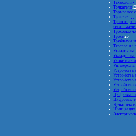
Технология 
Толкатели
1
Тормозное 
Траверсы дл
Транспортны
сети и жел
Тросовые л
2
Тросы
25
5
Трубчатые з
т
Тяговое и н
о
Укладочные
в
Укладочные,
а
Уловители и
р
Универсаль
о
Устройства 
в
Устройства 
Устройства 
Устройства 
Устройства 
Цифровые 
Цифровые т
Чулки для м
Щипцы для 
Электрическ