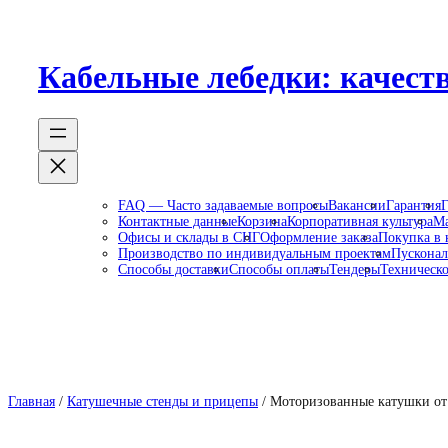
Перейти
к
содержимому
Кабельные лебедки: качеств
FAQ — Часто задаваемые вопросы
Вакансии
Гарантия
Г
Контактные данные
Корзина
Корпоративная культура
Ма
Офисы и склады в СНГ
Оформление заказа
Покупка в 
Производство по индивидуальным проектам
Пусконал
Способы доставки
Способы оплаты
Тендеры
Техническо
Главная
/
Катушечные стенды и прицепы
/ Моторизованные катушки от 