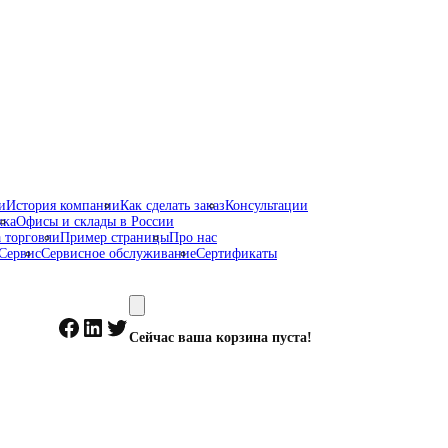
и
История компании
Как сделать заказ
Консультации
жка
Офисы и склады в России
 торговли
Пример страницы
Про нас
Сервис
Сервисное обслуживание
Сертификаты
Facebook
LinkedIn
Twitter
Сейчас ваша корзина пуста!