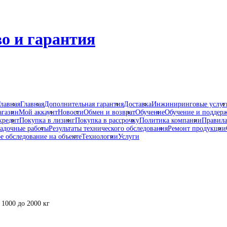
о и гарантия
лавная
Главная
Дополнительная гарантия
Доставка
Инжиниринговые услуг
газин
Мой аккаунт
Новости
Обмен и возврат
Обучение
Обучение и поддер
кредит
Покупка в лизинг
Покупка в рассрочку
Политика компании
Правила
адочные работы
Результаты технического обследования
Ремонт продукции
е обследование на объекте
Технологии
Услуги
1000 до 2000 кг