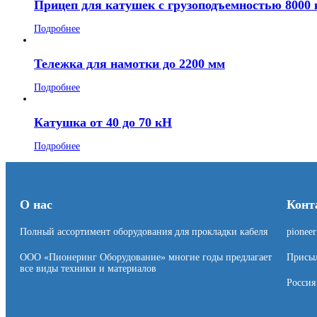
Прицеп для катушек с грузоподъемностью 8000 
Подробнее
Тележка для намотки до 2200 мм
Подробнее
Катушка от 40 до 70 кН
Подробнее
О нас
Конт
Полный ассортимент оборудования для прокладки кабеля
pionee
ООО «Пионеринг Оборудование» многие годы предлагает
Присыл
все виды техники и материалов
Россия