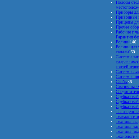
о
Полосы отс
в
местополож
Приборы для
Приводные 
Прицепы для
Прочее обо
Рабочие пла
Гарантия бе
1
Ролики
140
4
Ролики для 
6
0
каналы)
60
0
т
Системы заг
т
о
гидравличес
о
в
контейнеро
в
а
Системы оч
а
р
Системы про
3
р
о
Скобы
36
6
о
в
Смазочные 
т
в
Соединители
о
Срубка свай
в
Срубка свай
а
Срубка свай
р
Тали цепны
о
Тележки ин
в
Техника вы
Техника нат
Техника по
Технология