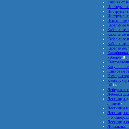
Защита от 
Инструмент
Инструмент
Инструменты
Испытание д
Кабельные б
Кабельные 
Кабельные 
Кабельные п
Кабельные 
Кабельные, 
Калибровка 
1
кабелей
10
0
Кантовател
т
Катушечные
о
Клиновые з
в
Компрессор
а
Конструкц. 
1
р
ВЛ
14
4
о
Лебедки + 
т
в
Лебедки для
о
Лестницы дл
в
7
линией
7
а
т
Лестницы и
р
о
Лестницы из
о
в
и Универсал
в
а
Лестницы о
р
Локальные 