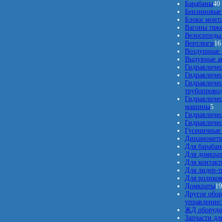
в
Барабаны
40
Бензиновые 
Блоки монт
Вагоны тяж
Велосипеды 
Вертлюги
16
Воздушные 
Выдувные а
Гидравличес
Гидравличе
Гидравличе
трубопрово
Гидравличе
5
машины
5
т
Гидравличе
о
Гидравличе
в
Гусеничные
а
Динамомет
р
Для барабан
о
Для домкра
в
Для контакт
Для лидер-т
Для ролико
Домкраты
1
Другое обор
управление
ЖД оборудо
Запчасти дл