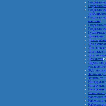
Гидравличес
Гидравличе
Гидравличе
трубопрово
Гидравличе
5
машины
5
т
Гидравличе
о
Гидравличе
в
Гусеничные
а
Динамомет
р
Для барабан
о
Для домкра
в
Для контакт
Для лидер-т
Для ролико
Домкраты
1
Другое обор
управление
ЖД оборудо
Запчасти дл
Защита от 
Инструмент
Инструмент
Инструменты
Испытание д
Кабельные б
Кабельные 
Кабельные 