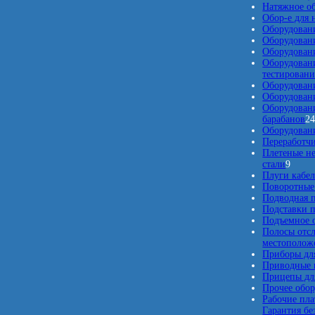
Натяжное о
Обор-е для 
Оборудован
Оборудован
Оборудовани
Оборудован
тестировани
Оборудовани
Оборудовани
Оборудовани
барабанов
2
Оборудовани
Переработчи
Плетеные н
9
стали
9
т
Плуги кабе
о
Поворотные
в
Подводная п
а
Подставки п
р
Подъемное о
о
Полосы отс
в
местополож
Приборы для
Приводные 
Прицепы для
Прочее обо
Рабочие пла
Гарантия бе