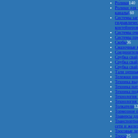
1
Ролики
140
4
Ролики для 
6
0
каналы)
60
0
т
Системы заг
т
о
гидравличес
о
в
контейнеро
в
а
Системы оч
а
р
Системы про
3
р
о
Скобы
36
6
о
в
Смазочные 
т
в
Соединители
о
Срубка свай
в
Срубка свай
а
Срубка свай
р
Тали цепны
о
Тележки ин
в
Техника вы
Техника нат
Техника по
Технология
Технология 
Толкатели
1
Тормозное 
Траверсы дл
Транспортны
сети и жел
Тросовые л
2
Тросы
25