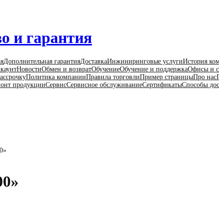
о и гарантия
ая
Дополнительная гарантия
Доставка
Инжиниринговые услуги
История ко
каунт
Новости
Обмен и возврат
Обучение
Обучение и поддержка
Офисы и с
ассрочку
Политика компании
Правила торговли
Пример страницы
Про нас
онт продукции
Сервис
Сервисное обслуживание
Сертификаты
Способы до
0»
00»