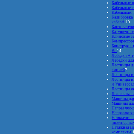
Кабельные п
Кабельные 
Кабельные, 
Калибровка 
1
кабелей
10
0
Кантовател
т
Катушечные
о
Клиновые з
в
Компрессор
а
Конструкц. 
1
р
ВЛ
14
4
о
Лебедки + 
т
в
Лебедки для
о
Лестницы дл
в
7
линией
7
а
т
Лестницы и
р
о
Лестницы из
о
в
и Универсал
в
а
Лестницы о
р
Локальные 
о
Машины для
в
Машины для
Направляющ
Направляющ
Натяжение и
инженерных
Натяжная м
комплекты)