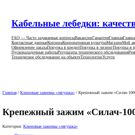
Перейти
к
содержимому
Кабельные лебедки: качеств
FAQ — Часто задаваемые вопросы
Вакансии
Гарантия
Главная
Главн
Контактные данные
Корзина
Корпоративная культура
Магазин
Мой ак
Оформление заказа
Покупка в кредит
Покупка в лизинг
Покупка в р
Пусконаладочные работы
Результаты технического обследования
Рем
Техническое обследование на объекте
Технологии
Услуги
Главная
/
Клиновые зажимы «лягушка»
/ Крепежный зажим «Силач-100
Крепежный зажим «Силач-10
Категория:
Клиновые зажимы «лягушка»