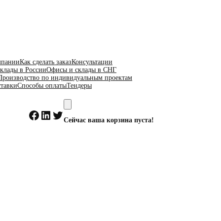
мпании
Как сделать заказ
Консультации
клады в России
Офисы и склады в СНГ
Производство по индивидуальным проектам
ставки
Способы оплаты
Тендеры
Facebook
LinkedIn
Twitter
Сейчас ваша корзина пуста!