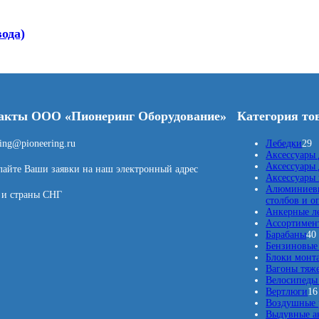
ода)
акты ООО «Пионеринг Оборудование»
Категория то
2
ring@pioneering.ru
Лебедки
29
9
Аксессуары 
т
Аксессуары 
айте Ваши заявки на наш электронный адрес
о
Аксессуары
в
Алюминиевы
 и страны СНГ
а
столбов и о
р
Анкерные л
о
Ассортимент
в
Барабаны
40
Бензиновые 
Блоки монт
Вагоны тяж
Велосипеды 
Вертлюги
16
Воздушные 
Выдувные а