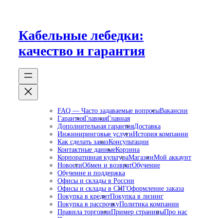
Перейти
к
содержимому
Кабельные лебедки:
качество и гарантия
FAQ — Часто задаваемые вопросы
Вакансии
Гарантия
Главная
Главная
Дополнительная гарантия
Доставка
Инжиниринговые услуги
История компании
Как сделать заказ
Консультации
Контактные данные
Корзина
Корпоративная культура
Магазин
Мой аккаунт
Новости
Обмен и возврат
Обучение
Обучение и поддержка
Офисы и склады в России
Офисы и склады в СНГ
Оформление заказа
Покупка в кредит
Покупка в лизинг
Покупка в рассрочку
Политика компании
Правила торговли
Пример страницы
Про нас