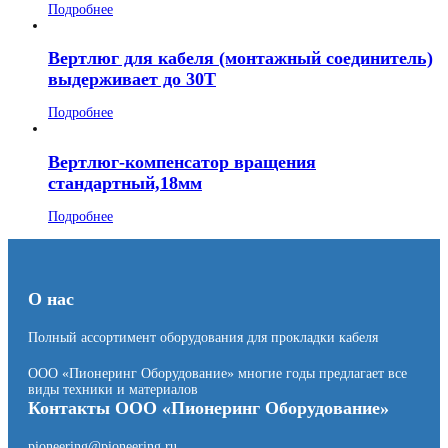
Подробнее
Вертлюг для кабеля (монтажный соединитель)
выдерживает до 30Т
Подробнее
Вертлюг-компенсатор вращения
стандартный,18мм
Подробнее
О нас
Полный ассортимент оборудования для прокладки кабеля
ООО «Пионеринг Оборудование» многие годы предлагает все
виды техники и материалов
Контакты ООО «Пионеринг Оборудование»
pioneering@pioneering.ru