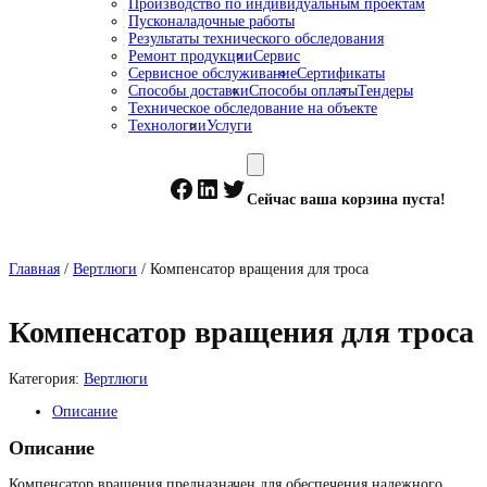
Производство по индивидуальным проектам
Пусконаладочные работы
Результаты технического обследования
Ремонт продукции
Сервис
Сервисное обслуживание
Сертификаты
Способы доставки
Способы оплаты
Тендеры
Техническое обследование на объекте
Технологии
Услуги
Facebook
LinkedIn
Twitter
Сейчас ваша корзина пуста!
Главная
/
Вертлюги
/ Компенсатор вращения для троса
Компенсатор вращения для троса
Категория:
Вертлюги
Описание
Описание
Компенсатор вращения предназначен для обеспечения надежного