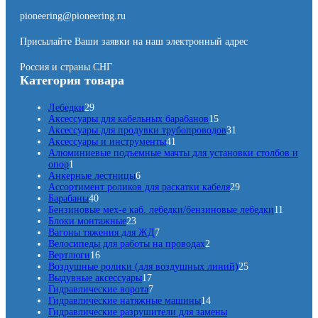
pioneering@pioneering.ru
Присылайте Ваши заявки на наш электронный адрес
Россия и страны СНГ
Категория товара
2
Лебедки
29
9
1
Аксессуары для кабельных барабанов
15
т
5
3
Аксессуары для продувки трубопроводов
31
о
4
т
1
Аксессуары и инструменты
41
в
1
о
т
Алюминиевые подъемные мачты для установки столбов и
1
а
т
в
о
опор
1
т
р
6
о
а
в
Анкерные лестницы
6
о
о
т
в
р
а
2
Ассортимент роликов для раскатки кабеля
29
в
в
4
о
а
о
р
9
Барабаны
40
а
0
в
р
в
т
1
Бензиновые мех-е каб. лебедки/бензиновые лебедки
11
р
т
2
а
о
1
Блоки монтажные
23
о
3
р
7
в
т
Вагоны тяжения для ЖД
7
в
т
о
т
2
а
о
Велосипеды для работы на проводах
2
а
1
о
в
о
т
р
в
Вертлюги
16
р
6
в
в
о
о
2
а
Воздушные ролики (для воздушных линий)
25
о
т
а
1
а
в
в
5
р
Выдувные аксессуары
17
в
о
р
7
7
р
а
т
о
Гидравлические ворота
7
в
а
т
т
о
р
1
о
в
Гидравлические натяжные машины
14
а
о
о
в
а
4
в
Гидравлические разрушители для замены