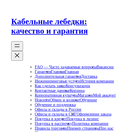
Перейти
к
содержимому
Кабельные лебедки:
качество и гарантия
FAQ — Часто задаваемые вопросы
Вакансии
Гарантия
Главная
Главная
Дополнительная гарантия
Доставка
Инжиниринговые услуги
История компании
Как сделать заказ
Консультации
Контактные данные
Корзина
Корпоративная культура
Магазин
Мой аккаунт
Новости
Обмен и возврат
Обучение
Обучение и поддержка
Офисы и склады в России
Офисы и склады в СНГ
Оформление заказа
Покупка в кредит
Покупка в лизинг
Покупка в рассрочку
Политика компании
Правила торговли
Пример страницы
Про нас