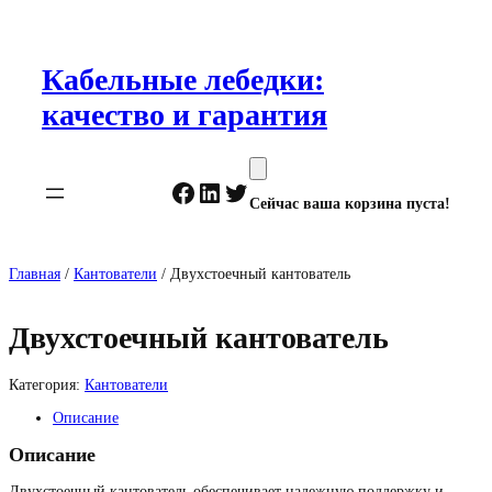
Перейти
к
содержимому
Кабельные лебедки:
качество и гарантия
Facebook
LinkedIn
Twitter
Сейчас ваша корзина пуста!
Главная
/
Кантователи
/ Двухстоечный кантователь
Двухстоечный кантователь
Категория:
Кантователи
Описание
Описание
Двухстоечный кантователь обеспечивает надежную поддержку и