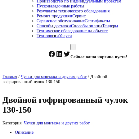
Производство по индивидуальным проектам
Пусконаладочные работы
Результаты технического обследования
Ремонт продукции
Сервис
Сервисное обслуживание
Сертификаты
Способы доставки
Способы оплаты
Тендеры
Техническое обследование на объекте
Технологии
Услуги
Facebook
LinkedIn
Twitter
Сейчас ваша корзина пуста!
Главная
/
Чулки для монтажа и других работ
/ Двойной
гофрированный чулок 130-150
Двойной гофрированный чулок
130-150
Категория:
Чулки для монтажа и других работ
Описание