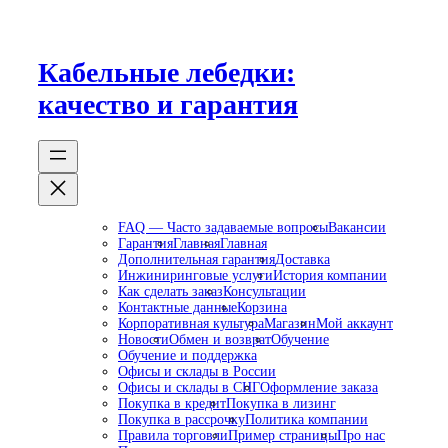
Перейти
к
содержимому
Кабельные лебедки:
качество и гарантия
FAQ — Часто задаваемые вопросы
Вакансии
Гарантия
Главная
Главная
Дополнительная гарантия
Доставка
Инжиниринговые услуги
История компании
Как сделать заказ
Консультации
Контактные данные
Корзина
Корпоративная культура
Магазин
Мой аккаунт
Новости
Обмен и возврат
Обучение
Обучение и поддержка
Офисы и склады в России
Офисы и склады в СНГ
Оформление заказа
Покупка в кредит
Покупка в лизинг
Покупка в рассрочку
Политика компании
Правила торговли
Пример страницы
Про нас