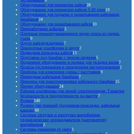
тестирования
8
в
т
о
в
в
2
о
а
Оборудование для перемотки кабеля
28
о
в
а
а
8
в
р
1
Оборудование для перемотки кабеля 3-10 тонн
19
в
р
р
т
о
9
Оборудование для подъема и разматывания кабельных
2
а
а
о
о
в
т
барабанов
24
4
р
в
в
1
о
Оборудование для разматывания кабеля
10
т
о
2
а
0
в
Переработчики асфальта
2
о
в
т
р
т
а
Плетеные нераскручивающиеся лидер-тросы из оцинк.
9
в
о
о
о
р
стали
9
т
а
7
в
в
в
о
Плуги кабелеукладчики
7
о
р
т
а
2
а
в
Поворотные платформы и круги
2
в
а
о
р
1
т
р
Подводная прокладка кабеля
13
а
в
а
3
о
о
5
Подставки под барабан с тросом-лидером
5
р
а
т
в
в
т
7
Подъемное оборудование и ролики для укладки валов
7
о
р
о
а
о
т
2
Полосы отслеживания и определения местоположения
2
в
о
в
р
в
9
о
т
Приборы для измерения длины / расстояния
9
в
а
7
а
а
т
в
о
Приводные кабельные барабаны
7
р
т
р
о
1
а
в
Прицепы для транспортировки кабельного барабана
15
2
о
о
о
в
5
р
а
Прочее оборудование
24
4
в
в
в
а
т
о
р
Рабочие платформы для линий электропередач: Гарантия
т
а
7
р
о
в
а
безопасности и продуктивности на высоте
7
1
о
р
т
о
в
Ролики
140
4
в
о
о
в
а
Ролики для траншей (подземная прокладка, кабельные
6
0
а
в
в
р
каналы)
60
0
т
р
а
о
Системы загрузки и разгрузки контейнеров,
т
о
а
р
в
гидравлические опрокидыватели (кантователи)
о
в
2
о
контейнеров
2
в
а
т
3
в
Системы очищения от снега
3
а
р
о
т
5