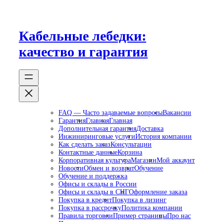
Перейти
к
содержимому
Кабельные лебедки:
качество и гарантия
FAQ — Часто задаваемые вопросы
Вакансии
Гарантия
Главная
Главная
Дополнительная гарантия
Доставка
Инжиниринговые услуги
История компании
Как сделать заказ
Консультации
Контактные данные
Корзина
Корпоративная культура
Магазин
Мой аккаунт
Новости
Обмен и возврат
Обучение
Обучение и поддержка
Офисы и склады в России
Офисы и склады в СНГ
Оформление заказа
Покупка в кредит
Покупка в лизинг
Покупка в рассрочку
Политика компании
Правила торговли
Пример страницы
Про нас