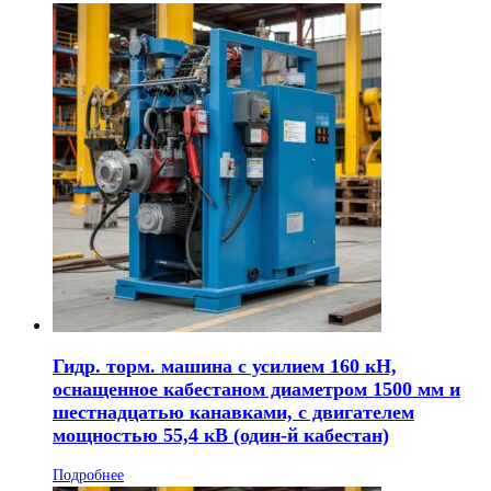
Гидр. торм. машина с усилием 160 кН,
оснащенное кабестаном диаметром 1500 мм и
шестнадцатью канавками, с двигателем
мощностью 55,4 кВ (один-й кабестан)
Подробнее