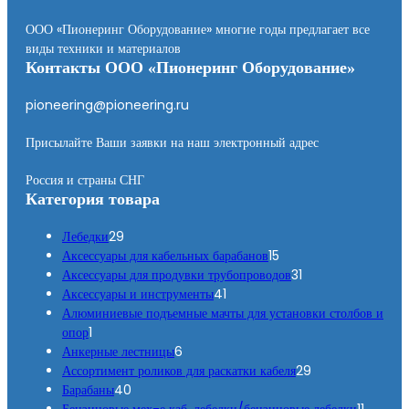
ООО «Пионеринг Оборудование» многие годы предлагает все
виды техники и материалов
Контакты ООО «Пионеринг Оборудование»
pioneering@pioneering.ru
Присылайте Ваши заявки на наш электронный адрес
Россия и страны СНГ
Категория товара
2
Лебедки
29
9
1
Аксессуары для кабельных барабанов
15
т
5
3
Аксессуары для продувки трубопроводов
31
о
4
т
1
Аксессуары и инструменты
41
в
1
о
т
Алюминиевые подъемные мачты для установки столбов и
1
а
т
в
о
опор
1
т
р
6
о
а
в
Анкерные лестницы
6
о
о
т
в
р
а
2
Ассортимент роликов для раскатки кабеля
29
в
в
4
о
а
о
р
9
Барабаны
40
а
0
в
р
в
т
1