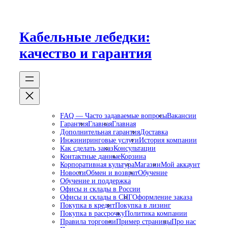
Перейти
к
содержимому
Кабельные лебедки:
качество и гарантия
FAQ — Часто задаваемые вопросы
Вакансии
Гарантия
Главная
Главная
Дополнительная гарантия
Доставка
Инжиниринговые услуги
История компании
Как сделать заказ
Консультации
Контактные данные
Корзина
Корпоративная культура
Магазин
Мой аккаунт
Новости
Обмен и возврат
Обучение
Обучение и поддержка
Офисы и склады в России
Офисы и склады в СНГ
Оформление заказа
Покупка в кредит
Покупка в лизинг
Покупка в рассрочку
Политика компании
Правила торговли
Пример страницы
Про нас