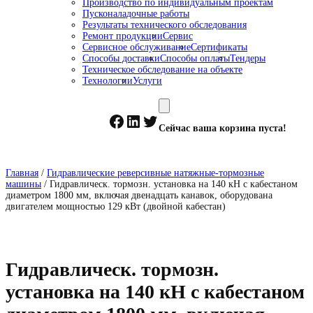
Производство по индивидуальным проектам
Пусконаладочные работы
Результаты технического обследования
Ремонт продукции
Сервис
Сервисное обслуживание
Сертификаты
Способы доставки
Способы оплаты
Тендеры
Техническое обследование на объекте
Технологии
Услуги
Facebook
LinkedIn
Twitter
Сейчас ваша корзина пуста!
Главная
/
Гидравлические реверсивные натяжные-тормозные
машины
/ Гидравлическ. тормозн. установка на 140 кН с кабестаном
диаметром 1800 мм, включая двенадцать канавок, оборудована
двигателем мощностью 129 кВт (двойной кабестан)
Гидравлическ. тормозн.
установка на 140 кН с кабестаном