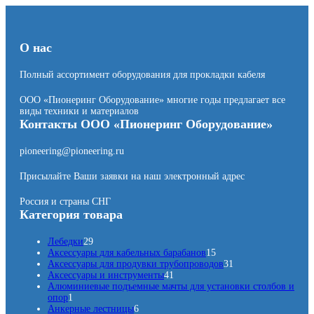
О нас
Полный ассортимент оборудования для прокладки кабеля
ООО «Пионеринг Оборудование» многие годы предлагает все
виды техники и материалов
Контакты ООО «Пионеринг Оборудование»
pioneering@pioneering.ru
Присылайте Ваши заявки на наш электронный адрес
Россия и страны СНГ
Категория товара
2
Лебедки
29
9
1
Аксессуары для кабельных барабанов
15
т
5
3
Аксессуары для продувки трубопроводов
31
о
4
т
1
Аксессуары и инструменты
41
в
1
о
т
Алюминиевые подъемные мачты для установки столбов и
1
а
т
в
о
опор
1
т
р
6
о
а
в
Анкерные лестницы
6