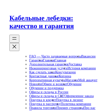
Перейти
к
содержимому
Кабельные лебедки:
качество и гарантия
FAQ — Часто задаваемые вопросы
Вакансии
Гарантия
Главная
Главная
Дополнительная гарантия
Доставка
Инжиниринговые услуги
История компании
Как сделать заказ
Консультации
Контактные данные
Корзина
Корпоративная культура
Магазин
Мой аккаунт
Новости
Обмен и возврат
Обучение
Обучение и поддержка
Офисы и склады в России
Офисы и склады в СНГ
Оформление заказа
Покупка в кредит
Покупка в лизинг
Покупка в рассрочку
Политика компании
Правила торговли
Пример страницы
Про нас