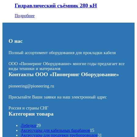
Гидравлический съёмник 280 кН
Подробнее
О нас
Полный ассортимент оборудования для прокладки кабеля
ООО «Пионеринг Оборудование» многие годы предлагает все
виды техники и материалов
Контакты ООО «Пионеринг Оборудование»
pioneering@pioneering.ru
Присылайте Ваши заявки на наш электронный адрес
Россия и страны СНГ
Категория товара
2
Лебедки
29
9
1
Аксессуары для кабельных барабанов
15
т
5
3
Аксессуары для продувки трубопроводов
31