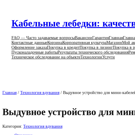
Перейти
к
содержимому
Кабельные лебедки: качеств
FAQ — Часто задаваемые вопросы
Вакансии
Гарантия
Главная
Главн
Контактные данные
Корзина
Корпоративная культура
Магазин
Мой ак
Оформление заказа
Покупка в кредит
Покупка в лизинг
Покупка в р
Пусконаладочные работы
Результаты технического обследования
Рем
Техническое обследование на объекте
Технологии
Услуги
Главная
/
Технология вдувания
/ Выдувное устройство для мини-кабеле
Выдувное устройство для мини
Категория:
Технология вдувания