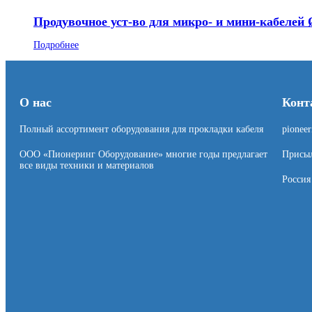
Продувочное уст-во для микро- и мини-кабелей 
Подробнее
О нас
Конт
Полный ассортимент оборудования для прокладки кабеля
pionee
ООО «Пионеринг Оборудование» многие годы предлагает
Присыл
все виды техники и материалов
Россия