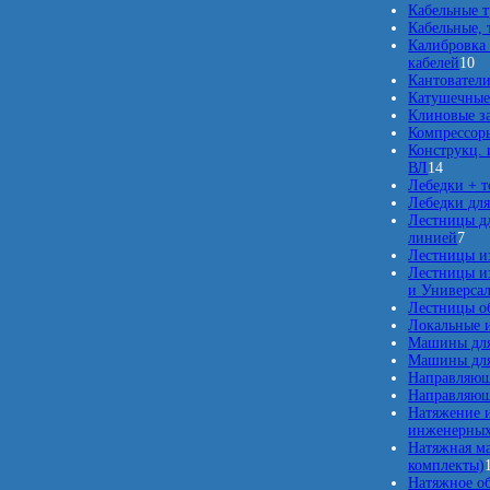
Кабельные 
Кабельные, 
Калибровка 
1
кабелей
10
0
Кантовател
т
Катушечные
о
Клиновые з
в
Компрессор
а
Конструкц. 
1
р
ВЛ
14
4
о
Лебедки + 
т
в
Лебедки для
о
Лестницы дл
в
7
линией
7
а
т
Лестницы и
р
о
Лестницы из
о
в
и Универсал
в
а
Лестницы о
р
Локальные 
о
Машины для
в
Машины для
Направляющ
Направляющ
Натяжение и
инженерных
Натяжная м
комплекты)
Натяжное о