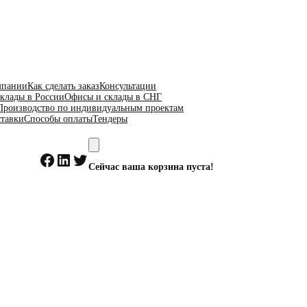
мпании
Как сделать заказ
Консультации
клады в России
Офисы и склады в СНГ
Производство по индивидуальным проектам
ставки
Способы оплаты
Тендеры
Facebook
LinkedIn
Twitter
Сейчас ваша корзина пуста!