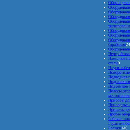
Обор-е для 
Оборудован
Оборудован
Оборудовани
Оборудован
тестировани
Оборудовани
Оборудовани
Оборудовани
барабанов
2
Оборудовани
Переработчи
Плетеные н
9
стали
9
т
Плуги кабе
о
Поворотные
в
Подводная п
а
Подставки п
р
Подъемное о
о
Полосы отс
в
местополож
Приборы для
Приводные 
Прицепы для
Прочее обо
Рабочие пла
Гарантия бе
1
Ролики
140