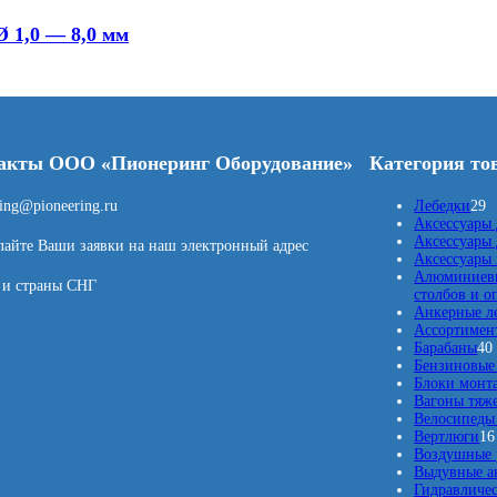
Ø 1,0 — 8,0 мм
акты ООО «Пионеринг Оборудование»
Категория то
2
ring@pioneering.ru
Лебедки
29
9
Аксессуары 
т
Аксессуары 
айте Ваши заявки на наш электронный адрес
о
Аксессуары
в
Алюминиевы
 и страны СНГ
а
столбов и о
р
Анкерные л
о
Ассортимент
в
Барабаны
40
Бензиновые 
Блоки монт
Вагоны тяж
Велосипеды 
Вертлюги
16
Воздушные 
Выдувные а
Гидравличес