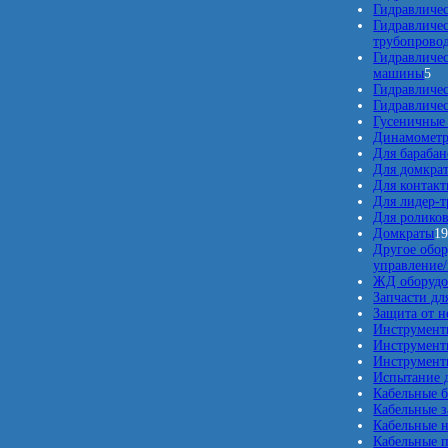
Гидравличе
Гидравличе
трубопрово
Гидравличе
5
машины
5
т
Гидравличе
о
Гидравличе
в
Гусеничные
а
Динамомет
р
Для барабан
о
Для домкра
в
Для контакт
Для лидер-т
Для ролико
Домкраты
1
Другое обор
управление
ЖД оборудо
Запчасти дл
Защита от 
Инструмент
Инструмент
Инструменты
Испытание д
Кабельные б
Кабельные 
Кабельные 
Кабельные п