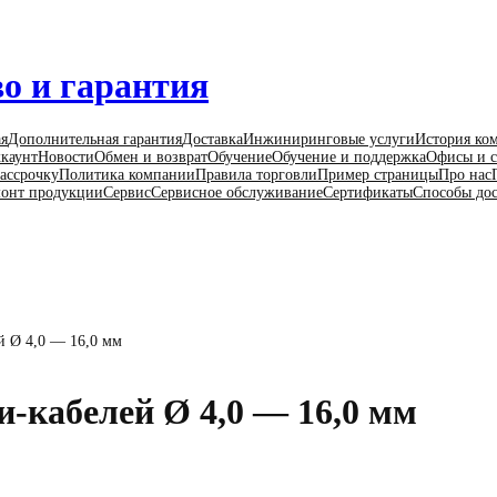
о и гарантия
ая
Дополнительная гарантия
Доставка
Инжиниринговые услуги
История ко
каунт
Новости
Обмен и возврат
Обучение
Обучение и поддержка
Офисы и с
ассрочку
Политика компании
Правила торговли
Пример страницы
Про нас
онт продукции
Сервис
Сервисное обслуживание
Сертификаты
Способы до
й Ø 4,0 — 16,0 мм
-кабелей Ø 4,0 — 16,0 мм