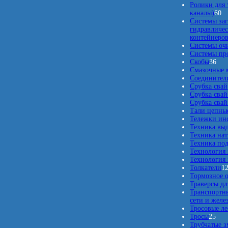
4
Ролики для 
6
0
каналы)
60
0
т
Системы заг
т
о
гидравличес
о
в
контейнеро
в
а
Системы оч
а
р
Системы про
3
р
о
Скобы
36
6
о
в
Смазочные 
т
в
Соединители
о
Срубка свай
в
Срубка свай
а
Срубка свай
р
Тали цепны
о
Тележки ин
в
Техника вы
Техника нат
Техника по
Технология
Технология 
Толкатели
1
Тормозное 
Траверсы дл
Транспортны
сети и жел
Тросовые л
2
Тросы
25
5
Трубчатые з