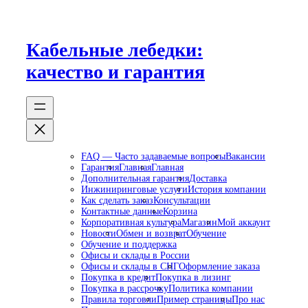
Перейти
к
содержимому
Кабельные лебедки:
качество и гарантия
FAQ — Часто задаваемые вопросы
Вакансии
Гарантия
Главная
Главная
Дополнительная гарантия
Доставка
Инжиниринговые услуги
История компании
Как сделать заказ
Консультации
Контактные данные
Корзина
Корпоративная культура
Магазин
Мой аккаунт
Новости
Обмен и возврат
Обучение
Обучение и поддержка
Офисы и склады в России
Офисы и склады в СНГ
Оформление заказа
Покупка в кредит
Покупка в лизинг
Покупка в рассрочку
Политика компании
Правила торговли
Пример страницы
Про нас