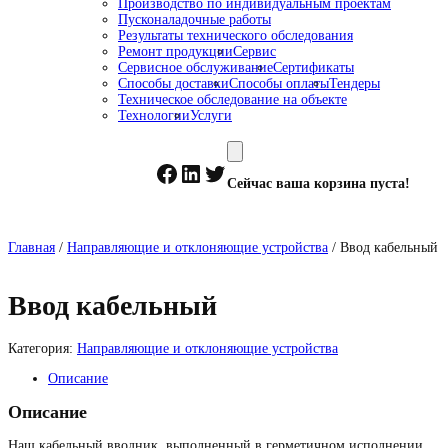
Производство по индивидуальным проектам
Пусконаладочные работы
Результаты технического обследования
Ремонт продукции
Сервис
Сервисное обслуживание
Сертификаты
Способы доставки
Способы оплаты
Тендеры
Техническое обследование на объекте
Технологии
Услуги
Facebook
LinkedIn
Twitter
Сейчас ваша корзина пуста!
Главная
/
Направляющие и отклоняющие устройства
/ Ввод кабельный
Ввод кабельный
Категория:
Направляющие и отклоняющие устройства
Описание
Описание
Наш кабельный вводник, выполненный в герметичном исполнении,