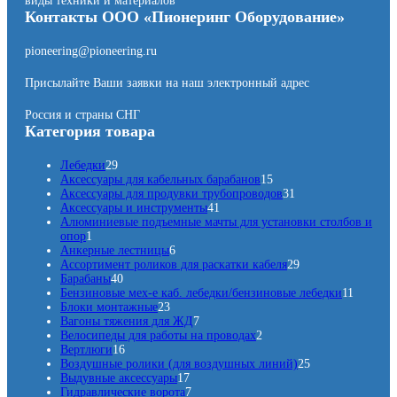
виды техники и материалов
Контакты ООО «Пионеринг Оборудование»
pioneering@pioneering.ru
Присылайте Ваши заявки на наш электронный адрес
Россия и страны СНГ
Категория товара
2
Лебедки
29
9
1
Аксессуары для кабельных барабанов
15
т
5
3
Аксессуары для продувки трубопроводов
31
о
4
т
1
Аксессуары и инструменты
41
в
1
о
т
Алюминиевые подъемные мачты для установки столбов и
1
а
т
в
о
опор
1
т
р
6
о
а
в
Анкерные лестницы
6
о
о
т
в
р
а
2
Ассортимент роликов для раскатки кабеля
29
в
в
4
о
а
о
р
9
Барабаны
40
а
0
в
р
в
т
1
Бензиновые мех-е каб. лебедки/бензиновые лебедки
11
р
т
2
а
о
1
Блоки монтажные
23
о
3
р
7
в
т
Вагоны тяжения для ЖД
7
в
т
о
т
2
а
о
Велосипеды для работы на проводах
2
а
1
о
в
о
т
р
в
Вертлюги
16
р
6
в
в
о
о
2
а
Воздушные ролики (для воздушных линий)
25
о
т
а
1
а
в
в
5
р
Выдувные аксессуары
17
в
о
р
7
7
р
а
т
о
Гидравлические ворота
7