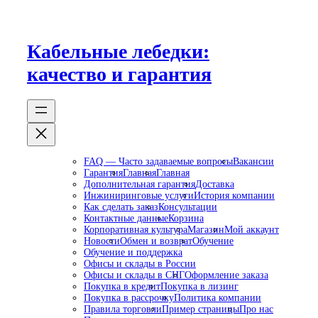
Перейти
к
содержимому
Кабельные лебедки:
качество и гарантия
FAQ — Часто задаваемые вопросы
Вакансии
Гарантия
Главная
Главная
Дополнительная гарантия
Доставка
Инжиниринговые услуги
История компании
Как сделать заказ
Консультации
Контактные данные
Корзина
Корпоративная культура
Магазин
Мой аккаунт
Новости
Обмен и возврат
Обучение
Обучение и поддержка
Офисы и склады в России
Офисы и склады в СНГ
Оформление заказа
Покупка в кредит
Покупка в лизинг
Покупка в рассрочку
Политика компании
Правила торговли
Пример страницы
Про нас