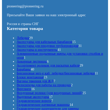
pioneering@pioneering.ru
Присылайте Ваши заявки на наш электронный адрес
Россия и страны СНГ
Категория товара
2
Лебедки
29
9
1
Аксессуары для кабельных барабанов
15
т
5
3
Аксессуары для продувки трубопроводов
31
о
4
т
1
Аксессуары и инструменты
41
в
1
о
т
Алюминиевые подъемные мачты для установки столбов и
1
а
т
в
о
опор
1
т
р
6
о
а
в
Анкерные лестницы
6
о
о
т
в
р
а
2
Ассортимент роликов для раскатки кабеля
29
в
в
4
о
а
о
р
9
Барабаны
40
а
0
в
р
в
т
1
Бензиновые мех-е каб. лебедки/бензиновые лебедки
11
р
т
2
а
о
1
Блоки монтажные
23
о
3
р
7
в
т
Вагоны тяжения для ЖД
7
в
т
о
т
2
а
о
Велосипеды для работы на проводах
2
а
1
о
в
о
т
р
в
Вертлюги
16
р
6
в
в
о
о
2
а
Воздушные ролики (для воздушных линий)
25
о
т
а
1
а
в
в
5
р
Выдувные аксессуары
17
в
о
р
7
7
р
а
т
о
Гидравлические ворота
7
в
а
т
т
о
р
1
о
в
Гидравлические натяжные машины
14
а
о
о
в
а
4
в
Гидравлические разрушители для замены