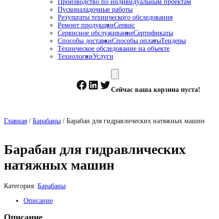
Производство по индивидуальным проектам
Пусконаладочные работы
Результаты технического обследования
Ремонт продукции
Сервис
Сервисное обслуживание
Сертификаты
Способы доставки
Способы оплаты
Тендеры
Техническое обследование на объекте
Технологии
Услуги
Facebook
LinkedIn
Twitter
Сейчас ваша корзина пуста!
Главная
/
Барабаны
/ Барабан для гидравлических натяжных машин
Барабан для гидравлических
натяжных машин
Категория:
Барабаны
Описание
Описание