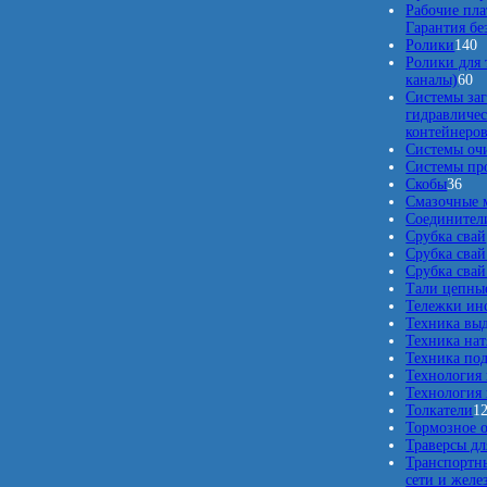
Рабочие пла
Гарантия бе
1
Ролики
140
4
Ролики для 
6
0
каналы)
60
0
т
Системы заг
т
о
гидравличес
о
в
контейнеро
в
а
Системы оч
а
р
Системы про
3
р
о
Скобы
36
6
о
в
Смазочные 
т
в
Соединители
о
Срубка свай
в
Срубка свай
а
Срубка свай
р
Тали цепны
о
Тележки ин
в
Техника вы
Техника нат
Техника по
Технология
Технология 
Толкатели
1
Тормозное 
Траверсы дл
Транспортны
сети и жел