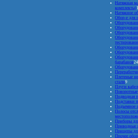
Натяжная м
комплекты)
Натяжное о
Обор-е для 
Оборудован
Оборудован
Оборудовани
Оборудован
тестировани
Оборудовани
Оборудовани
Оборудовани
барабанов
2
Оборудовани
Переработчи
Плетеные н
9
стали
9
т
Плуги кабе
о
Поворотные
в
Подводная п
а
Подставки п
р
Подъемное о
о
Полосы отс
в
местополож
Приборы для
Приводные 
Прицепы для
Прочее обо