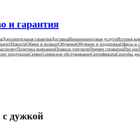
о и гарантия
ая
Дополнительная гарантия
Доставка
Инжиниринговые услуги
История ко
каунт
Новости
Обмен и возврат
Обучение
Обучение и поддержка
Офисы и с
ассрочку
Политика компании
Правила торговли
Пример страницы
Про нас
онт продукции
Сервис
Сервисное обслуживание
Сертификаты
Способы до
 с дужкой