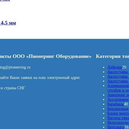
4,5 мм
акты ООО «Пионеринг Оборудование»
Категория то
2
ring@pioneering.ru
Лебедки
29
9
Аксессуары 
т
Аксессуары 
айте Ваши заявки на наш электронный адрес
о
Аксессуары
в
Алюминиевы
 и страны СНГ
а
столбов и о
р
Анкерные л
о
Ассортимент
в
Барабаны
40
Бензиновые 
Блоки монт
Вагоны тяж
Велосипеды 
Вертлюги
16