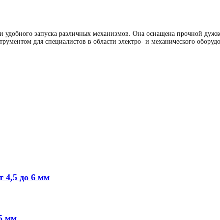
и удобного запуска различных механизмов. Она оснащена прочной дужко
трументом для специалистов в области электро- и механического оборуд
 4,5 до 6 мм
5 мм