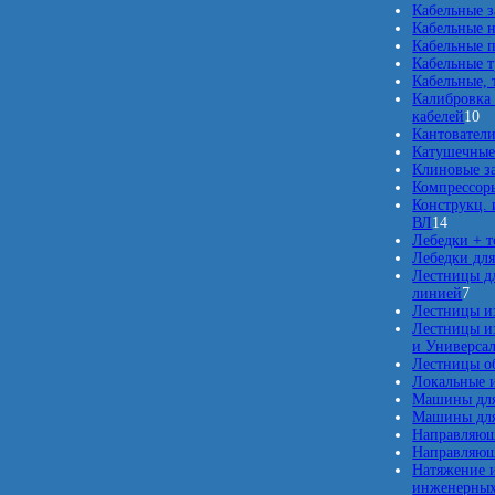
Кабельные 
Кабельные 
Кабельные п
Кабельные 
Кабельные, 
Калибровка 
1
кабелей
10
0
Кантовател
т
Катушечные
о
Клиновые з
в
Компрессор
а
Конструкц. 
1
р
ВЛ
14
4
о
Лебедки + 
т
в
Лебедки для
о
Лестницы дл
в
7
линией
7
а
т
Лестницы и
р
о
Лестницы из
о
в
и Универсал
в
а
Лестницы о
р
Локальные 
о
Машины для
в
Машины для
Направляющ
Направляющ
Натяжение и
инженерных