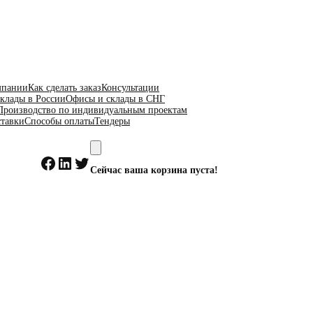
мпании
Как сделать заказ
Консультации
клады в России
Офисы и склады в СНГ
Производство по индивидуальным проектам
ставки
Способы оплаты
Тендеры
Facebook
LinkedIn
Twitter
Сейчас ваша корзина пуста!