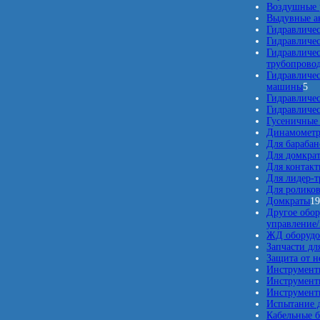
Воздушные 
Выдувные а
Гидравличес
Гидравличе
Гидравличе
трубопрово
Гидравличе
5
машины
5
т
Гидравличе
о
Гидравличе
в
Гусеничные
а
Динамомет
р
Для барабан
о
Для домкра
в
Для контакт
Для лидер-т
Для ролико
Домкраты
1
Другое обор
управление
ЖД оборудо
Запчасти дл
Защита от 
Инструмент
Инструмент
Инструменты
Испытание д
Кабельные б