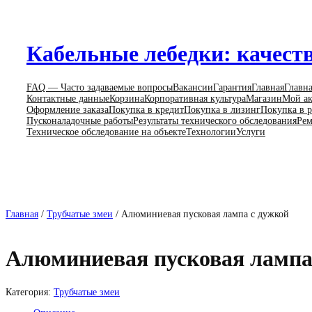
Перейти
к
содержимому
Кабельные лебедки: качеств
FAQ — Часто задаваемые вопросы
Вакансии
Гарантия
Главная
Главн
Контактные данные
Корзина
Корпоративная культура
Магазин
Мой ак
Оформление заказа
Покупка в кредит
Покупка в лизинг
Покупка в р
Пусконаладочные работы
Результаты технического обследования
Рем
Техническое обследование на объекте
Технологии
Услуги
Главная
/
Трубчатые змеи
/ Алюминиевая пусковая лампа с дужкой
Алюминиевая пусковая лампа
Категория:
Трубчатые змеи