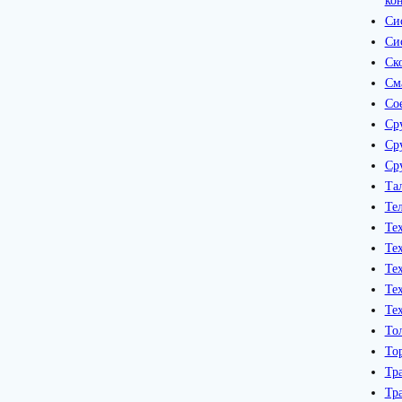
ко
Си
Си
Ск
См
Со
Ср
Ср
Ср
Та
Те
Те
Те
Те
Те
Те
То
То
Тр
Тр