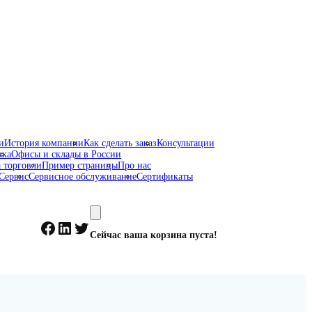
и
История компании
Как сделать заказ
Консультации
жка
Офисы и склады в России
 торговли
Пример страницы
Про нас
Сервис
Сервисное обслуживание
Сертификаты
Facebook
LinkedIn
Twitter
Сейчас ваша корзина пуста!