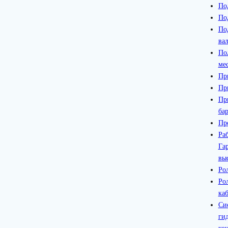
По
По
По
ва
По
ме
Пр
Пр
Пр
ба
Пр
Ра
Га
вы
Ро
Ро
ка
Си
ги