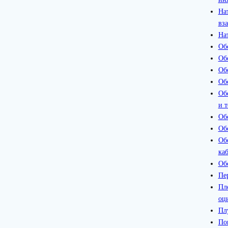
На
вз
На
Об
Об
Об
Об
Об
и 
Об
Об
Об
ка
Об
Пе
Пл
оц
Пл
По