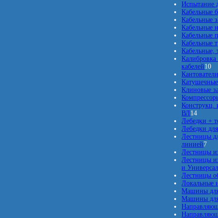
Испытание д
Кабельные б
Кабельные 
Кабельные 
Кабельные п
Кабельные 
Кабельные, 
Калибровка 
1
кабелей
10
0
Кантовател
т
Катушечные
о
Клиновые з
в
Компрессор
а
Конструкц. 
1
р
ВЛ
14
4
о
Лебедки + 
т
в
Лебедки для
о
Лестницы дл
в
7
линией
7
а
т
Лестницы и
р
о
Лестницы из
о
в
и Универсал
в
а
Лестницы о
р
Локальные 
о
Машины для
в
Машины для
Направляющ
Направляющ