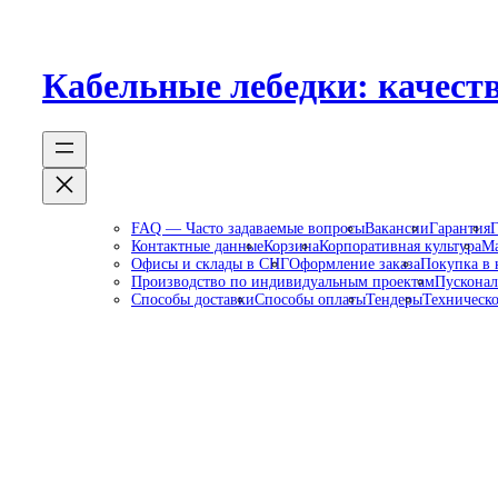
Перейти
к
содержимому
Кабельные лебедки: качеств
FAQ — Часто задаваемые вопросы
Вакансии
Гарантия
Г
Контактные данные
Корзина
Корпоративная культура
Ма
Офисы и склады в СНГ
Оформление заказа
Покупка в 
Производство по индивидуальным проектам
Пусконал
Способы доставки
Способы оплаты
Тендеры
Техническо