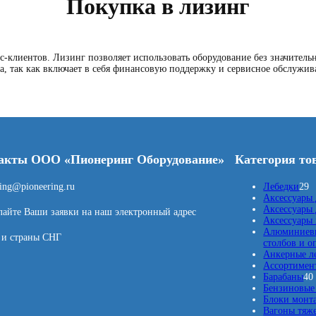
Покупка в лизинг
с-клиентов. Лизинг позволяет использовать оборудование без значител
, так как включает в себя финансовую поддержку и сервисное обслужив
акты ООО «Пионеринг Оборудование»
Категория то
2
ring@pioneering.ru
Лебедки
29
9
Аксессуары 
т
Аксессуары 
айте Ваши заявки на наш электронный адрес
о
Аксессуары
в
Алюминиевы
 и страны СНГ
а
столбов и о
р
Анкерные л
о
Ассортимент
в
Барабаны
40
Бензиновые 
Блоки монт
Вагоны тяж