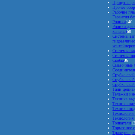
Прицепы для
Прочее обо
Рабочие пла
Гарантия бе
1
Ролики
140
4
Ролики для 
6
0
каналы)
60
0
т
Системы заг
т
о
гидравличес
о
в
контейнеро
в
а
Системы оч
а
р
Системы про
3
р
о
Скобы
36
6
о
в
Смазочные 
т
в
Соединители
о
Срубка свай
в
Срубка свай
а
Срубка свай
р
Тали цепны
о
Тележки ин
в
Техника вы
Техника нат
Техника по
Технология
Технология 
Толкатели
1
Тормозное 
Траверсы дл