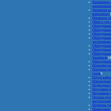
Натяжение и
инженерных
Натяжная м
комплекты)
Натяжное о
Обор-е для 
Оборудован
Оборудован
Оборудовани
Оборудован
тестировани
Оборудовани
Оборудовани
Оборудовани
барабанов
2
Оборудовани
Переработчи
Плетеные н
9
стали
9
т
Плуги кабе
о
Поворотные
в
Подводная п
а
Подставки п
р
Подъемное о
о
Полосы отс
в
местополож
Приборы для
Приводные 