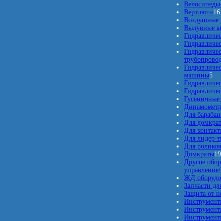
Велосипеды 
Вертлюги
16
Воздушные 
Выдувные а
Гидравличес
Гидравличе
Гидравличе
трубопрово
Гидравличе
5
машины
5
т
Гидравличе
о
Гидравличе
в
Гусеничные
а
Динамомет
р
Для барабан
о
Для домкра
в
Для контакт
Для лидер-т
Для ролико
Домкраты
1
Другое обор
управление
ЖД оборудо
Запчасти дл
Защита от 
Инструмент
Инструмент
Инструменты