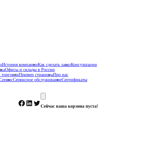
и
История компании
Как сделать заказ
Консультации
жка
Офисы и склады в России
 торговли
Пример страницы
Про нас
Сервис
Сервисное обслуживание
Сертификаты
Facebook
LinkedIn
Twitter
Сейчас ваша корзина пуста!