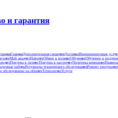
о и гарантия
лавная
Главная
Дополнительная гарантия
Доставка
Инжиниринговые услуг
газин
Мой аккаунт
Новости
Обмен и возврат
Обучение
Обучение и поддер
кредит
Покупка в лизинг
Покупка в рассрочку
Политика компании
Правила
адочные работы
Результаты технического обследования
Ремонт продукции
е обследование на объекте
Технологии
Услуги