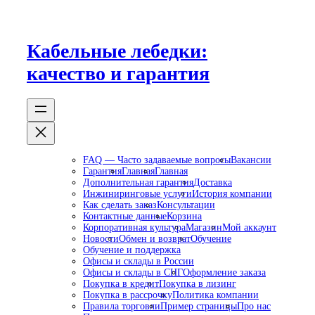
Перейти
к
содержимому
Кабельные лебедки:
качество и гарантия
FAQ — Часто задаваемые вопросы
Вакансии
Гарантия
Главная
Главная
Дополнительная гарантия
Доставка
Инжиниринговые услуги
История компании
Как сделать заказ
Консультации
Контактные данные
Корзина
Корпоративная культура
Магазин
Мой аккаунт
Новости
Обмен и возврат
Обучение
Обучение и поддержка
Офисы и склады в России
Офисы и склады в СНГ
Оформление заказа
Покупка в кредит
Покупка в лизинг
Покупка в рассрочку
Политика компании
Правила торговли
Пример страницы
Про нас