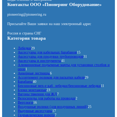
Контакты ООО «Пионеринг Оборудование»
pioneering@pioneering.ru
Присылайте Ваши заявки на наш электронный адрес
Россия и страны СНГ
Категория товара
2
Лебедки
29
9
1
Аксессуары для кабельных барабанов
15
т
5
3
Аксессуары для продувки трубопроводов
31
о
4
т
1
Аксессуары и инструменты
41
в
1
о
т
Алюминиевые подъемные мачты для установки столбов и
1
а
т
в
о
опор
1
т
р
6
о
а
в
Анкерные лестницы
6
о
о
т
в
р
а
2
Ассортимент роликов для раскатки кабеля
29
в
в
4
о
а
о
р
9
Барабаны
40
а
0
в
р
в
т
1
Бензиновые мех-е каб. лебедки/бензиновые лебедки
11
р
т
2
а
о
1
Блоки монтажные
23
о
3
р
7
в
т
Вагоны тяжения для ЖД
7
в
т
о
т
2
а
о
Велосипеды для работы на проводах
2
а
1
о
в
о
т
р
в
Вертлюги
16
р
6
в
в
о
о
2
а
Воздушные ролики (для воздушных линий)
25
о
т
а
1
а
в
в
5
р
Выдувные аксессуары
17
в
о
р
7
7
р
а
т
о
Гидравлические ворота
7