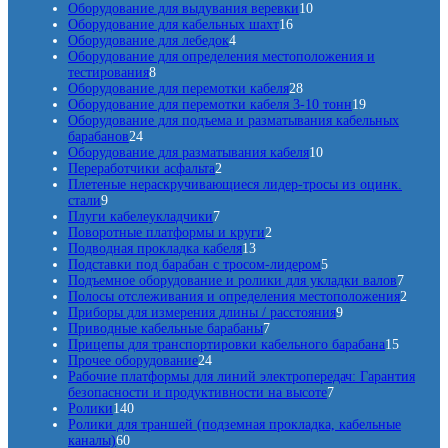
о
т
р
т
1
о
Оборудование для выдувания веревки
10
в
о
1
о
о
0
в
Оборудование для кабельных шахт
16
а
в
4
6
в
в
т
Оборудование для лебедок
4
р
а
т
т
а
о
Оборудование для определения местоположения и
о
8
р
о
о
р
в
тестирования
8
в
т
о
в
в
2
о
а
Оборудование для перемотки кабеля
28
о
в
а
а
8
в
р
1
Оборудование для перемотки кабеля 3-10 тонн
19
в
р
р
т
о
9
Оборудование для подъема и разматывания кабельных
2
а
а
о
о
в
т
барабанов
24
4
р
в
в
1
о
Оборудование для разматывания кабеля
10
т
о
2
а
0
в
Переработчики асфальта
2
о
в
т
р
т
а
Плетеные нераскручивающиеся лидер-тросы из оцинк.
9
в
о
о
о
р
стали
9
т
а
7
в
в
в
о
Плуги кабелеукладчики
7
о
р
т
а
2
а
в
Поворотные платформы и круги
2
в
а
о
р
1
т
р
Подводная прокладка кабеля
13
а
в
а
3
о
о
5
Подставки под барабан с тросом-лидером
5
р
а
т
в
в
т
7
Подъемное оборудование и ролики для укладки валов
7
о
р
о
а
о
т
2
Полосы отслеживания и определения местоположения
2
в
о
в
р
в
9
о
т
Приборы для измерения длины / расстояния
9
в
а
7
а
а
т
в
о
Приводные кабельные барабаны
7
р
т
р
о
1
а
в
Прицепы для транспортировки кабельного барабана
15
2
о
о
о
в
5
р
а
Прочее оборудование
24
4
в
в
в
а
т
о
р
Рабочие платформы для линий электропередач: Гарантия
т
а
7
р
о
в
а
безопасности и продуктивности на высоте
7
1
о
р
т
о
в
Ролики
140
4
в
о
о
в
а
Ролики для траншей (подземная прокладка, кабельные
6
0
а
в
в
р
каналы)
60